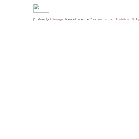
[1] Photo by
Eulenjäger
, licensed under the
Creative Commons
Attribution 3.0 Un