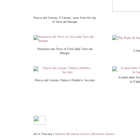
Piazza del Campo, Il Campo, seen from the top
of Torre del Mangia
Panorama del Terzo di Città dalla Torre del
Il Pa
Mangia
Ai piedi della To
Piazza del Campo, Palazzo Pubblico, facciata
la Capp
Art in Tuscany |
Sienese Biccherna Covers | Biccherne Senesi