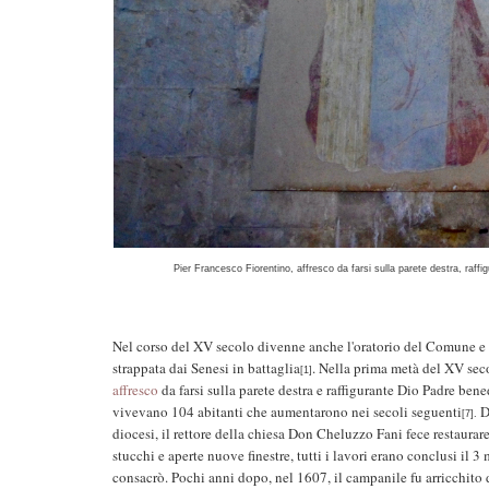
Pier Francesco Fiorentino, affresco da farsi sulla parete destra, raff
Nel corso del XV secolo divenne anche l'oratorio del Comune e v
strappata dai Senesi in battaglia
. Nella prima metà del XV seco
[1]
affresco
da farsi sulla parete destra e raffigurante Dio Padre ben
vivevano 104 abitanti che aumentarono nei secoli seguenti
Do
[7].
diocesi, il rettore della chiesa Don Cheluzzo Fani fece restaurare 
stucchi e aperte nuove finestre, tutti i lavori erano conclusi 
consacrò. Pochi anni dopo, nel 1607, il campanile fu arricchito