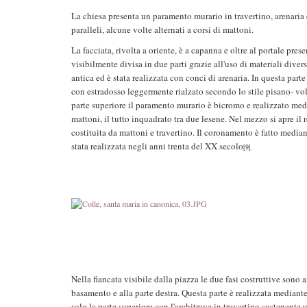
La chiesa presenta un paramento murario in travertino, arenaria 
paralleli, alcune volte alternati a corsi di mattoni.
La facciata, rivolta a oriente, è a capanna e oltre al portale prese
visibilmente divisa in due parti grazie all'uso di materiali diver
antica ed è stata realizzata con conci di arenaria. In questa parte
con estradosso leggermente rialzato secondo lo stile pisano- vo
parte superiore il paramento murario è bicromo e realizzato median
mattoni, il tutto inquadrato tra due lesene. Nel mezzo si apre il 
costituita da mattoni e travertino. Il coronamento è fatto median
stata realizzata negli anni trenta del XX secolo
[9].
Nella fiancata visibile dalla piazza le due fasi costruttive sono
basamento e alla parte destra. Questa parte è realizzata mediante 
solo la parte superiore con l'architrave in travertino sostenente u