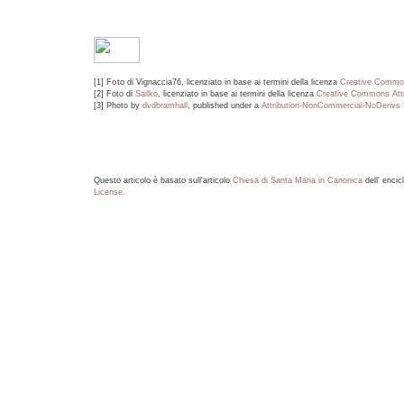
[1] F
o
to di Vignaccia76, licenziato in base ai termini della licenza
Creative Commo
[2] Foto di
Sailko
, licenziato in base ai termini della licenza
Creative Commons
Att
[3] Photo by
dvdbramhall
, published under a
Attribution-NonCommercial-NoDerivs 
Questo articolo è basato sull'articolo
Chiesa di Santa Maria in Canonica
dell' encic
License.