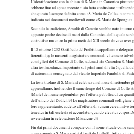
L’identificazione con la chiesa di S. Maria in Canonica piuttos
sebbene fino ad epoca recente si sia fatta confusione attribuend
che questa è sempre definita come «S. Maria de Colle» o comunqu
indicata nei documenti medievali come «S. Maria de Spongia».
Secondo la tradizione, Arnolfo di Cambio sarebbe nato intorno al
appunto poche decine di metri dalla Canonica, della quale sarebb
costruttive ma entro la prima metà del XIII secolo doveva aver gi
Il 18 ottobre 1232 Gottifredo de' Prefetti, cappellano e delegato
fiorentini
; le nascenti magistrature comunali vi tennero talvol
[2]
consiglieri del Comune di Colle, radunati «in Canonica S. Marie
altra testimonianza importante sui primi anni di vita è quella d
di autonomia consegnato dal vicario imperiale Pandolfo di Fasi
La festa titolare di S. Maria si celebrava nel mese di settembr
apprendiamo, inoltre, che il camerlengo del Comune di Colle st
[Marie] de mense septembris» per l’offerta pubblica di un quanti
dell’ufficio dei Dodici.[3] Le magistrature comunali colligiane 
loro rappresentante, addetto all’offerta di «unum cereum sive
teneatur in tali ecclesia et accendatur quando elevatur corpus 
reverentiam in celebratione Missarum».
[4]
Fin dai primi documenti compare con il nome attuale come cano
come canonica S. Marie castri Alberti de Colle
. Tuttavia i mo
[1]