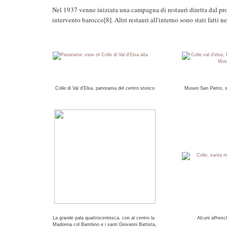
Nel 1937 venne iniziata una campagna di restauri diretta dal pr
intervento barocco[8]. Altri restauri all'interno sono stati fatti n
Colle di Val d'Elsa, panorama del centro storico
Museo San Pietro, 
La grande pala quattrocentesca, con al centro la
Alcuni affresc
Madonna col Bambino e i santi Giovanni Battista,