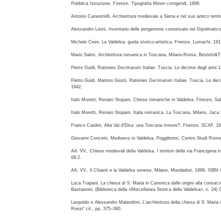
Pubblica Istruzione, Firenze, Tipografia Minori corrigendi, 1896.
Antonio Canestrelli, Architettura medievale a Siena e nel suo antico terri
Alessandro Lisini, Inventario delle pergamene conservate nel Dipolmatico 
Michele Cioni, La Valdelsa: guida storico-artistica, Firenze, Lumachi, 191
Mario Salmi, Architettura romanica in Toscana, Milano-Roma, Bestetti&T
Pietro Guidi, Rationes Decimarum Italiae. Tuscia. Le decime degli anni 1
Pietro Guidi, Martino Giusti, Rationes Decimarum Italiae. Tuscia. Le deci
1942.
Italo Moretti, Renato Stopani, Chiese romaniche in Valdelsa, Firenze, Sa
Italo Moretti, Renato Stopani, Italia romanica. La Toscana, Milano, Jaca
Franco Cardini, Alta Val d'Elsa: una Toscana minore?, Firenze, SCAF, 1
Giovanni Cencetti, Medioevo in Valdelsa, Poggibonsi, Centro Studi Rome
AA. VV., Chiese medievali della Valdelsa. I territori della via Francigena
08-2.
AA. VV., Il Chianti e la Valdelsa senese, Milano, Mondadori, 1999, ISBN
Luca Trapani, La chiesa di S. Maria in Canonica dalle origini alla consac
Bastianoni, (Biblioteca della «Miscellanea Storica della Valdelsa», n. 24) 
Leopoldo e Alessandro Malandrini, L'architettura della chiesa di S. Maria
Rossi” cit., pp. 375–390.