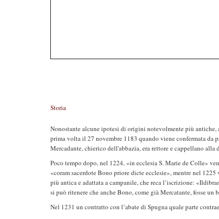
Storia
Nonostante alcune ipotesi di origini notevolmente più antiche, a
prima volta il 27 novembre 1183 quando viene confermata da pa
Mercadante, chierico dell'abbazia, era rettore e cappellano alla
Poco tempo dopo, nel 1224, «in ecclesia S. Marie de Colle» venn
«coram sacerdote Bono priore dicte ecclesie», mentre nel 1225 v
più antica e adattata a campanile, che reca l’iscrizione: «Ild
si può ritenere che anche Bono, come già Mercatante, fosse un 
Nel 1231 un contratto con l’abate di Spugna quale parte contra