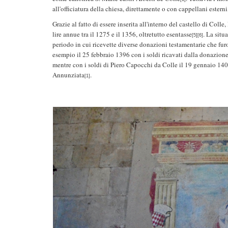
all'officiatura della chiesa, direttamente o con cappellani esterni,
Grazie al fatto di essere inserita all'interno del castello di Coll
lire annue tra il 1275 e il 1356, oltretutto esentasse
. La sit
[5][6]
periodo in cui ricevette diverse donazioni testamentarie che fur
esempio il 25 febbraio 1396 con i soldi ricavati dalla donazione
mentre con i soldi di Piero Capocchi da Colle il 19 gennaio 14
Annunziata
.
[1]